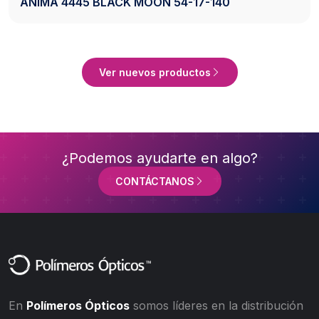
 MOON 54-17-140
AXESS 2742 BLACK 
Ver Producto
Ver nuevos productos
¿Podemos ayudarte en algo?
CONTÁCTANOS
En
Polímeros Ópticos
somos líderes en la distribución