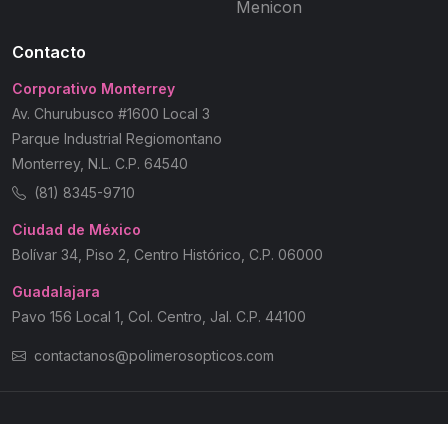
Menicon
Contacto
Corporativo Monterrey
Av. Churubusco #1600 Local 3
Parque Industrial Regiomontano
Monterrey, N.L. C.P. 64540
(81) 8345-9710
Ciudad de México
Bolívar 34, Piso 2, Centro Histórico, C.P. 06000
Guadalajara
Pavo 156 Local 1, Col. Centro, Jal. C.P. 44100
contactanos@polimerosopticos.com
© 2026 Polímeros Ópticos | Todos los Derechos Reservados