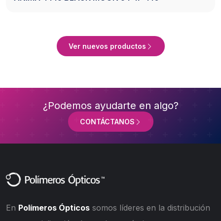
ucto
Ver Produ
Ver nuevos productos
¿Podemos ayudarte en algo?
CONTÁCTANOS
En
Polímeros Ópticos
somos líderes en la distribución