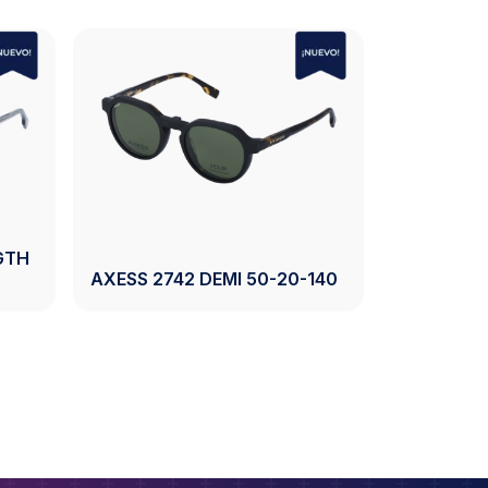
GTH
AXESS 27
AXESS 2742 DEMI 50-20-140
140
Ver Producto