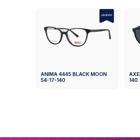
3.0
OLETA M
ANIMA 4445 BLACK MOON
AXE
54-17-140
140
oducto
Ver Producto