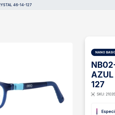
YSTAL 46-14-127
NANO BASI
NB02
AZUL
127
SKU: 2103
Especi