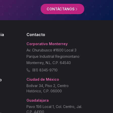
CONTÁCTANOS
ia
Contacto
Corporativo Monterrey
Av. Churubusco #1600 Local 3
Parque Industrial Regiomontano
Monterrey, N.L. C.P. 64540
(81) 8345-9710
o
Ciudad de México
Bolívar 34, Piso 2, Centro
Histórico, C.P. 06000
Guadalajara
Pavo 156 Local 1, Col. Centro, Jal.
C.P. 44100