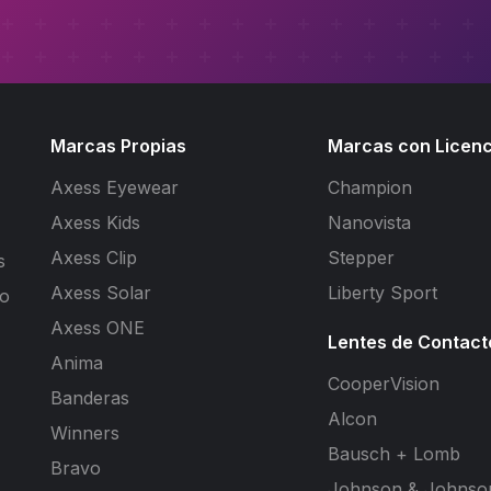
Marcas Propias
Marcas con Licenc
Axess Eyewear
Champion
Axess Kids
Nanovista
Axess Clip
Stepper
s
Axess Solar
Liberty Sport
to
Axess ONE
Lentes de Contact
Anima
CooperVision
Banderas
Alcon
Winners
Bausch + Lomb
Bravo
Johnson & Johnso