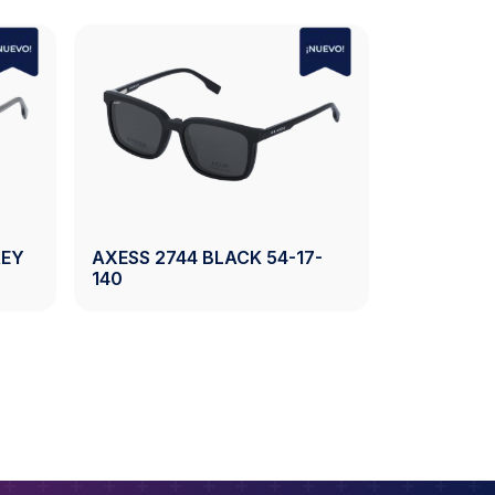
NO META 47 SC 3.0
NANO META 47 SC 3.0
O3410547SC NEGRO BI
NAO3410647SC VIOLET
L 47-17-128
BI ROSA 47-17-128
Ver Producto
Ver Product