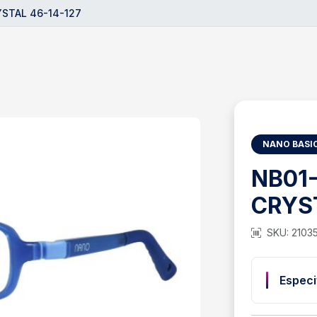
YSTAL 46-14-127
NANO BASI
NB01
CRYST
SKU: 2103
Especi