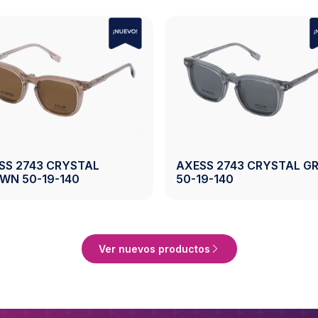
NA
TAL BLUE
AXESS 2744 CRYSTAL GREY
NA
54-17-140
AZU
roducto
Ver Producto
Ver nuevos productos