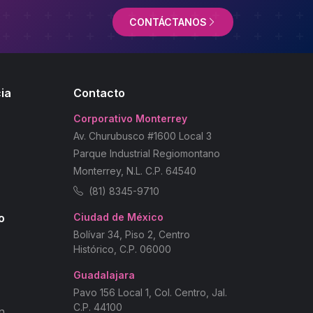
CONTÁCTANOS
ia
Contacto
Corporativo Monterrey
Av. Churubusco #1600 Local 3
Parque Industrial Regiomontano
Monterrey, N.L. C.P. 64540
(81) 8345-9710
o
Ciudad de México
Bolívar 34, Piso 2, Centro
Histórico, C.P. 06000
Guadalajara
Pavo 156 Local 1, Col. Centro, Jal.
C.P. 44100
n