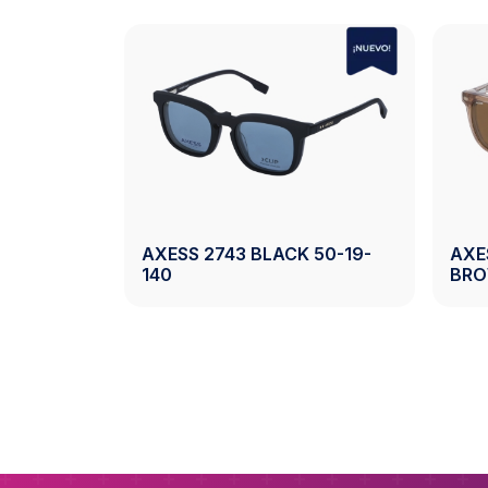
AXESS 2744 BLACK 54-17-
AXESS 2744 CRYS
140
54-17-140
Ver Producto
Ver P