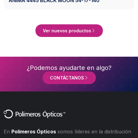
17-140
AXESS 2742 BLACK 50-20-140
Ver Producto
Ver nuevos productos
¿Podemos ayudarte en algo?
CONTÁCTANOS
En
Polímeros Ópticos
somos líderes en la distribución