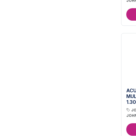
JOH
ACU
MUL
1.30
J
JOH