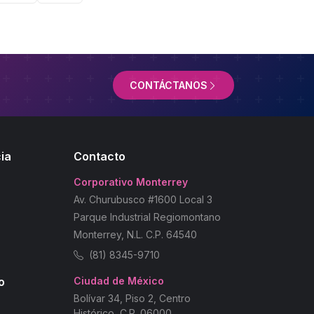
CONTÁCTANOS
ia
Contacto
Corporativo Monterrey
Av. Churubusco #1600 Local 3
Parque Industrial Regiomontano
Monterrey, N.L. C.P. 64540
(81) 8345-9710
o
Ciudad de México
Bolívar 34, Piso 2, Centro
Histórico, C.P. 06000