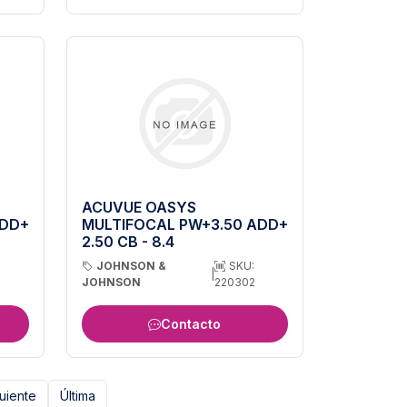
ACUVUE OASYS
ADD+
MULTIFOCAL PW+3.50 ADD+
2.50 CB - 8.4
JOHNSON &
SKU:
|
JOHNSON
220302
Contacto
uiente
Última