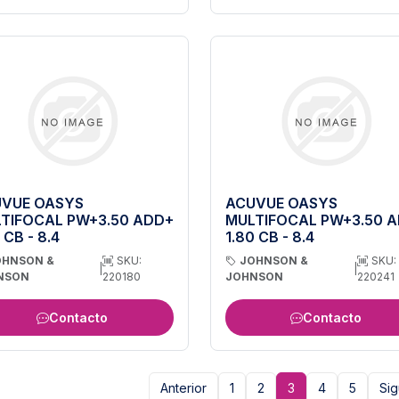
VUE OASYS
ACUVUE OASYS
TIFOCAL PW+3.50 ADD+
MULTIFOCAL PW+3.50 
 CB - 8.4
1.80 CB - 8.4
OHNSON &
SKU:
JOHNSON &
SKU:
|
|
NSON
220180
JOHNSON
220241
Contacto
Contacto
Anterior
1
2
3
4
5
Sig