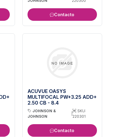
JOHNSON
220300
Contacto
ACUVUE OASYS
ADD+
MULTIFOCAL PW+3.25 ADD+
2.50 CB - 8.4
JOHNSON &
SKU:
|
JOHNSON
220301
Contacto