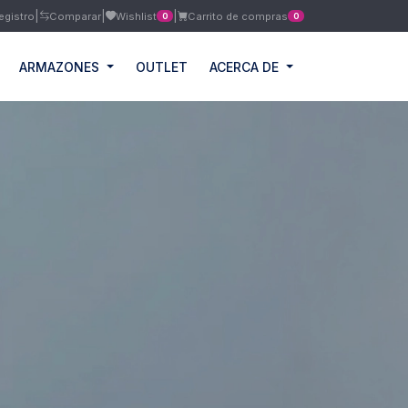
|
|
|
egistro
Comparar
Wishlist
Carrito de compras
0
0
ARMAZONES
OUTLET
ACERCA DE