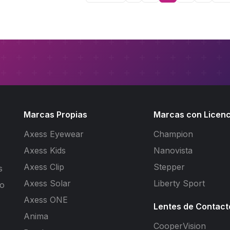
Marcas Propias
Marcas con Licenc
Axess Eyewear
Champion
Axess Kids
Nanovista
Axess Clip
Stepper
s
Axess Solar
Liberty Sport
to
Axess ONE
Lentes de Contact
Anima
CooperVision