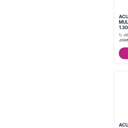
ACU
MUL
1.30
J
JOH
ACU