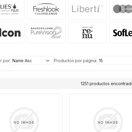
ntes de Contacto
r por
Productos por página
1251 productos encontrad