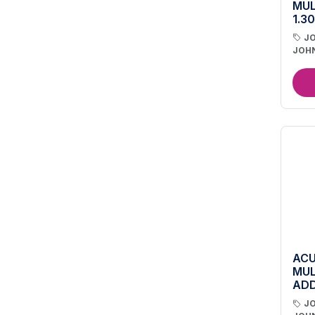
MUL
1.30
J
JOH
ACU
MUL
ADD
J