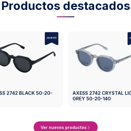
Productos destacados
19-
AXESS 2743 CRYSTAL
AXESS 2
BROWN 50-19-140
50-19-1
to
Ver Producto
Ver nuevos productos