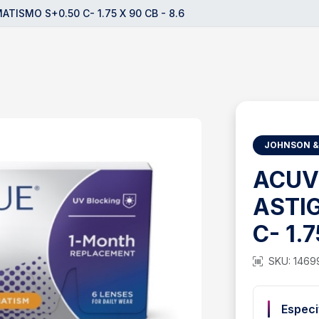
TISMO S+0.50 C- 1.75 X 90 CB - 8.6
JOHNSON &
ACUV
ASTI
C- 1.7
SKU: 1469
Especi