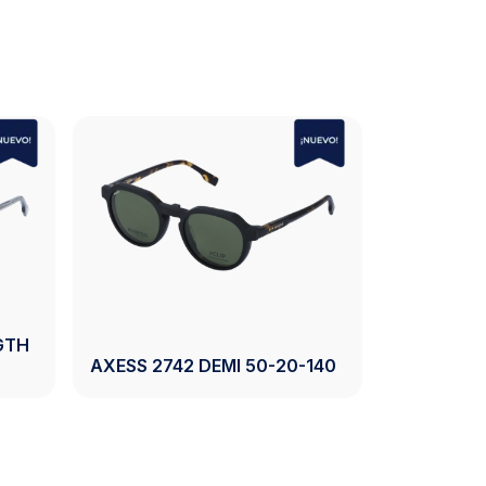
743 CRYSTAL GREY
AXESS 2744 BLACK 54-17-
40
140
Ver Producto
Ver Producto