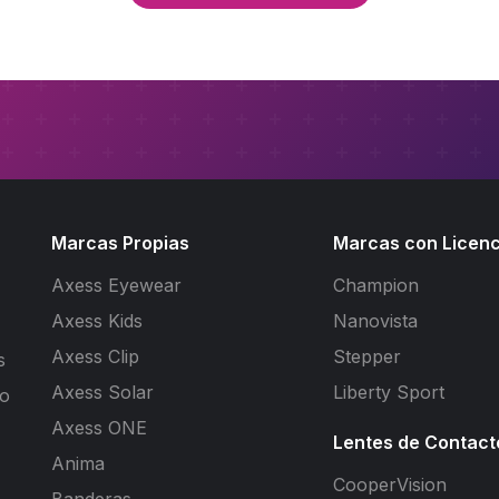
Marcas Propias
Marcas con Licenc
Axess Eyewear
Champion
Axess Kids
Nanovista
Axess Clip
Stepper
s
Axess Solar
Liberty Sport
to
Axess ONE
Lentes de Contact
Anima
CooperVision