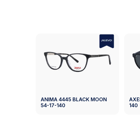
AXESS 2743 BLACK 50-
ESS 2742 DEMI 50-20-140
140
Ver Producto
Ver Produc