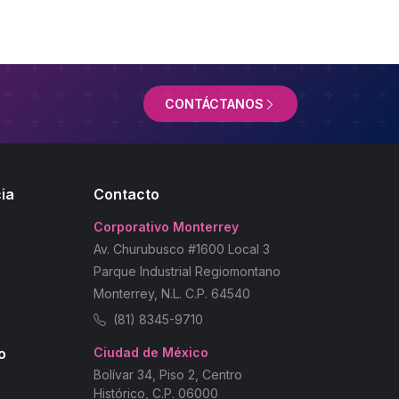
CONTÁCTANOS
ia
Contacto
Corporativo Monterrey
Av. Churubusco #1600 Local 3
Parque Industrial Regiomontano
Monterrey, N.L. C.P. 64540
(81) 8345-9710
o
Ciudad de México
Bolívar 34, Piso 2, Centro
Histórico, C.P. 06000