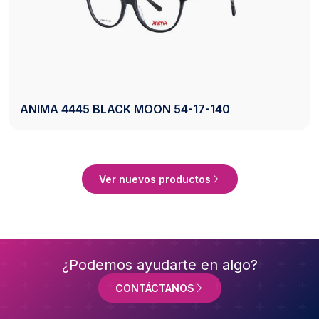
140
AXESS 2742 BLACK 50-20-140
er Producto
Ve
Ver nuevos productos
¿Podemos ayudarte en algo?
CONTÁCTANOS