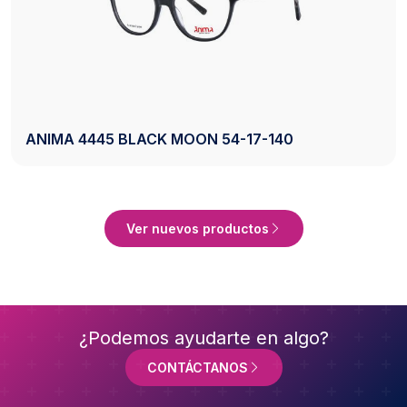
AXESS 2742 BLACK 50-20-140
ucto
Ver Produ
Ver nuevos productos
¿Podemos ayudarte en algo?
CONTÁCTANOS