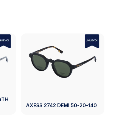
S 2743 CRYSTAL
AXESS 2743 CRYSTAL GR
N 50-19-140
50-19-140
Ver Producto
Ver Producto