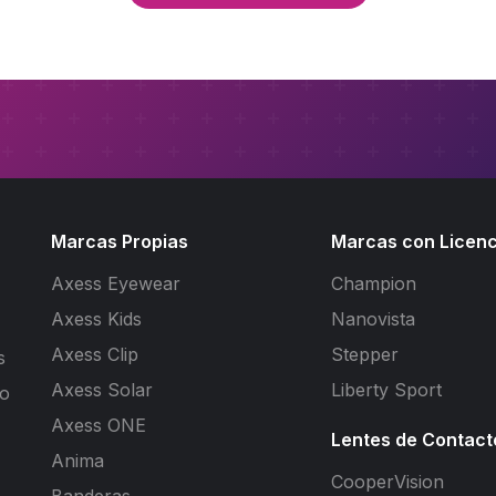
Marcas Propias
Marcas con Licenc
Axess Eyewear
Champion
Axess Kids
Nanovista
Axess Clip
Stepper
s
Axess Solar
Liberty Sport
to
Axess ONE
Lentes de Contact
Anima
CooperVision