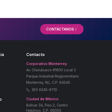
CONTÁCTANOS
ia
Contacto
Corporativo Monterrey
Av. Churubusco #1600 Local 3
Parque Industrial Regiomontano
Monterrey, N.L. C.P. 64540
(81) 8345-9710
o
Ciudad de México
Bolívar 34, Piso 2, Centro
Histórico, C.P. 06000