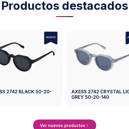
Productos destacados
AXESS 2743 BLACK 50-19-
AXES
0-20-140
140
BROW
ducto
Ver Producto
Ver nuevos productos