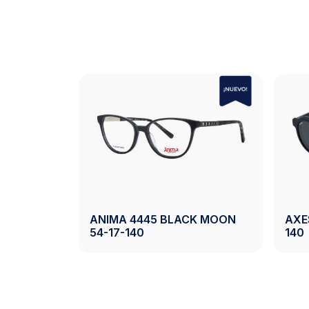
AXESS 2742 CRYSTAL LIGTH
GREY 50-20-140
AXESS 2742 DEMI 5
Ver Producto
Ver Pro