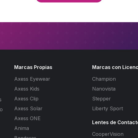
Marcas Propias
Marcas con Licenc
Axess Eyewear
Champion
Axess Kids
Nanovista
Axess Clip
Stepper
s
Axess Solar
Liberty Sport
to
Axess ONE
Lentes de Contact
Anima
CooperVision