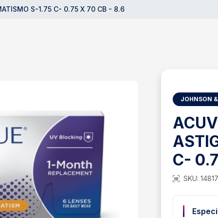
TISMO S-1.75 C- 0.75 X 70 CB - 8.6
JOHNSON &
ACUV
ASTI
C- 0.7
SKU: 1481
Especi