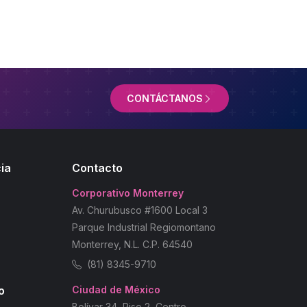
CONTÁCTANOS
ia
Contacto
Corporativo Monterrey
Av. Churubusco #1600 Local 3
Parque Industrial Regiomontano
Monterrey, N.L. C.P. 64540
(81) 8345-9710
o
Ciudad de México
Bolívar 34, Piso 2, Centro