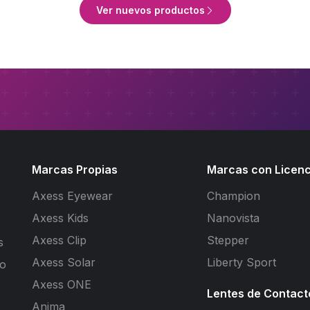
Ver nuevos productos
Marcas Propias
Marcas con Licenc
Axess Eyewear
Champion
Axess Kids
Nanovista
Axess Clip
Stepper
s
Axess Solar
Liberty Sport
to
Axess ONE
Lentes de Contact
Anima