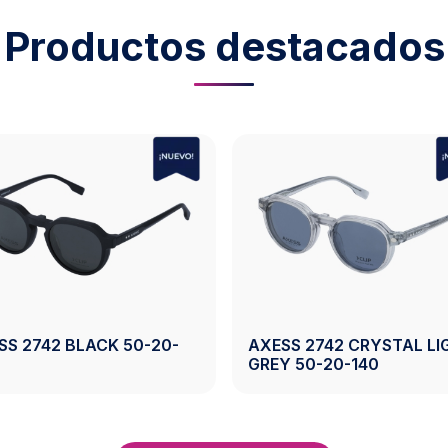
Productos destacados
SS 2743 CRYSTAL
AXESS 2743 CRYSTAL G
WN 50-19-140
50-19-140
Ver Producto
Ver Product