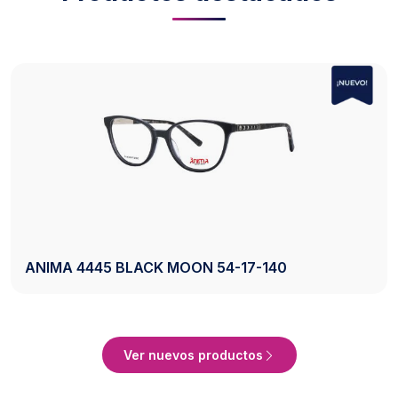
140
AXESS 2742 BLACK 50-20-140
er Producto
Ve
Ver nuevos productos