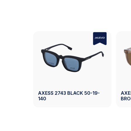
AXESS 2743 BLACK 50-19-
AXE
50-20-140
140
BRO
oducto
Ver Producto