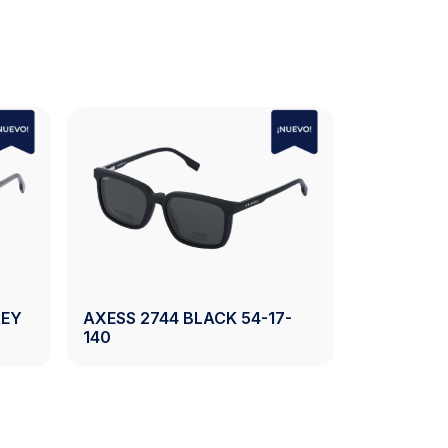
REY
AXESS 2744 BLACK 54-17-
AXESS 27
140
54-17-140
Ver Producto