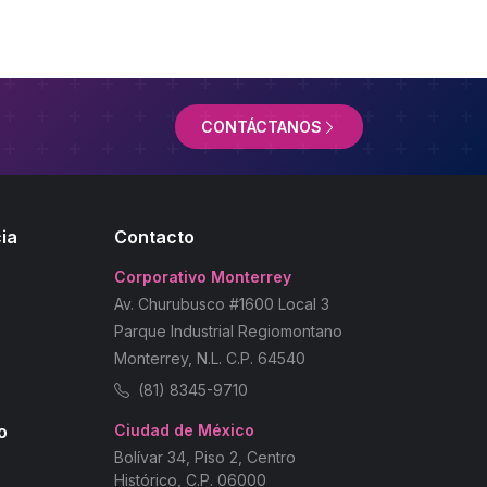
CONTÁCTANOS
ia
Contacto
Corporativo Monterrey
Av. Churubusco #1600 Local 3
Parque Industrial Regiomontano
Monterrey, N.L. C.P. 64540
(81) 8345-9710
o
Ciudad de México
Bolívar 34, Piso 2, Centro
Histórico, C.P. 06000