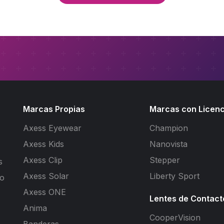
Marcas Propias
Marcas con Licenc
Axess Eyewear
Champion
Axess Kids
Nanovista
Axess Clip
Stepper
s
Axess Solar
Liberty Sport
to
Axess ONE
Lentes de Contact
Anima
CooperVision