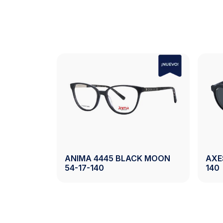
AXESS 2742 CRYSTAL LIGTH
GREY 50-20-140
AXESS 2742 DEMI 5
Ver Producto
Ver Pro