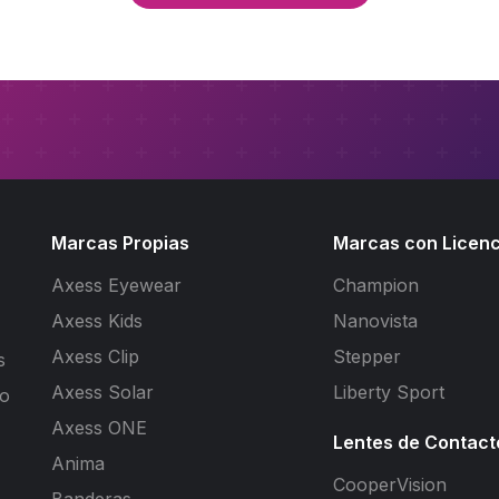
Marcas Propias
Marcas con Licenc
Axess Eyewear
Champion
Axess Kids
Nanovista
Axess Clip
Stepper
s
Axess Solar
Liberty Sport
to
Axess ONE
Lentes de Contact
Anima
CooperVision