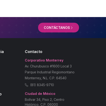
CONTÁCTANOS
ia
Contacto
Corporativo Monterrey
Av. Churubusco #1600 Local 3
Parque Industrial Regiomontano
Monterrey, N.L. C.P. 64540
(81) 8345-9710
o
Ciudad de México
Bolívar 34, Piso 2, Centro
Histórico, C.P. 06000