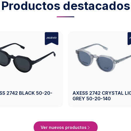
Productos destacados
AXESS 2743 BLACK 50-19-
AXES
0-20-140
140
BROW
ducto
Ver Producto
Ver nuevos productos