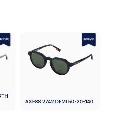
S 2743 CRYSTAL
AXESS 2743 CRYSTAL GR
N 50-19-140
50-19-140
Ver Producto
Ver Producto