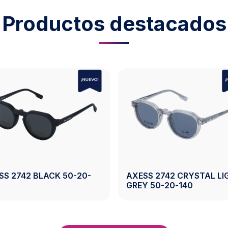
Productos destacados
SS 2743 CRYSTAL
AXESS 2743 CRYSTAL G
WN 50-19-140
50-19-140
Ver Producto
Ver Producto