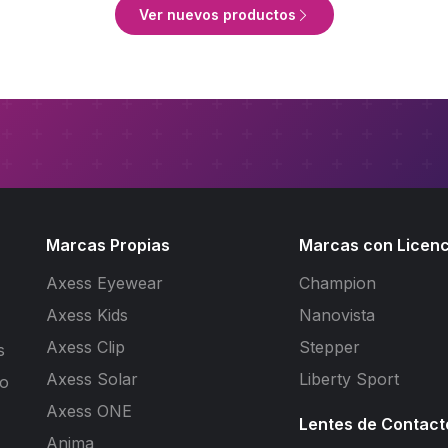
Ver nuevos productos
Marcas Propias
Marcas con Licenc
Axess Eyewear
Champion
Axess Kids
Nanovista
Axess Clip
Stepper
s
Axess Solar
Liberty Sport
to
Axess ONE
Lentes de Contact
Anima