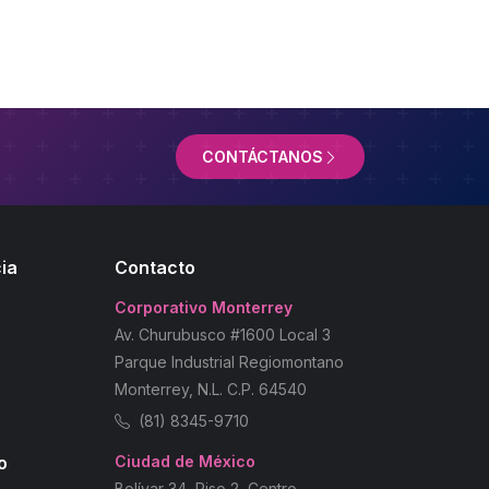
CONTÁCTANOS
ia
Contacto
Corporativo Monterrey
Av. Churubusco #1600 Local 3
Parque Industrial Regiomontano
Monterrey, N.L. C.P. 64540
(81) 8345-9710
o
Ciudad de México
Bolívar 34, Piso 2, Centro