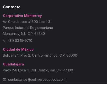
Contacto
Corporativo Monterrey
Av. Churubusco #1600 Local 3
Parque Industrial Regiomontano
Monterrey, N.L. C.P. 64540
(81) 8345-9710
Ciudad de México
Bolívar 34, Piso 2, Centro Histórico, C.P. 06000
Guadalajara
Pavo 156 Local 1, Col. Centro, Jal. C.P. 44100
contactanos@polimerosopticos.com
© 2026 Polímeros Ópticos | Todos los Derechos Reservados
Aviso de Privacidad