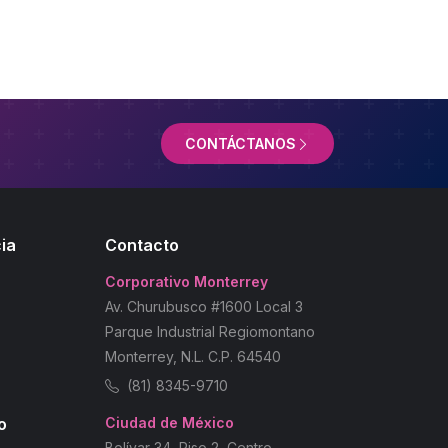
CONTÁCTANOS
ia
Contacto
Corporativo Monterrey
Av. Churubusco #1600 Local 3
Parque Industrial Regiomontano
Monterrey, N.L. C.P. 64540
(81) 8345-9710
o
Ciudad de México
Bolívar 34, Piso 2, Centro