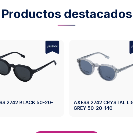
Productos destacados
SS 2743 CRYSTAL
AXESS 2743 CRYSTAL G
WN 50-19-140
50-19-140
Ver Producto
Ver Producto