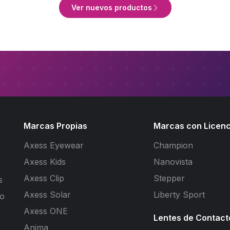
Ver nuevos productos
Marcas Propias
Marcas con Licenc
Axess Eyewear
Champion
Axess Kids
Nanovista
Axess Clip
Stepper
s
Axess Solar
Liberty Sport
to
Axess ONE
Lentes de Contact
Anima