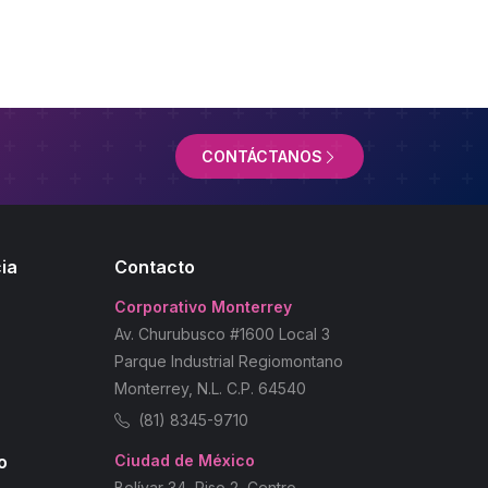
CONTÁCTANOS
ia
Contacto
Corporativo Monterrey
Av. Churubusco #1600 Local 3
Parque Industrial Regiomontano
Monterrey, N.L. C.P. 64540
(81) 8345-9710
o
Ciudad de México
Bolívar 34, Piso 2, Centro