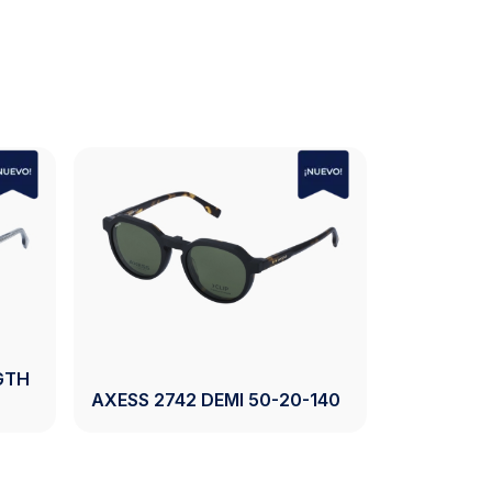
REY
AXESS 2744 BLACK 54-17-
AXESS 27
140
54-17-140
Ver Producto