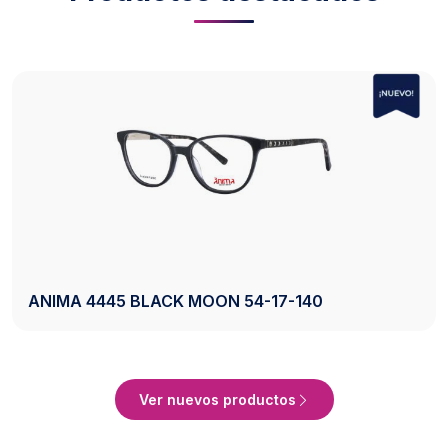
AXESS 2742 BLACK 50-20-140
to
Ver Product
Ver nuevos productos