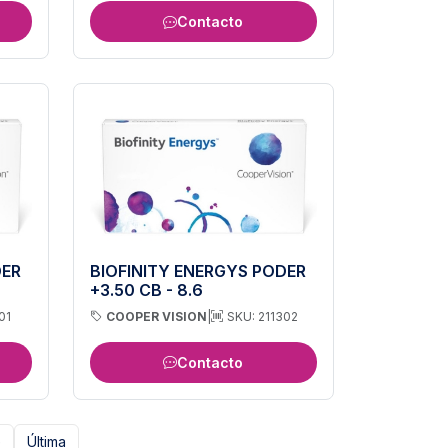
Contacto
DER
BIOFINITY ENERGYS PODER
+3.50 CB - 8.6
01
COOPER VISION
|
SKU: 211302
Contacto
e
Última