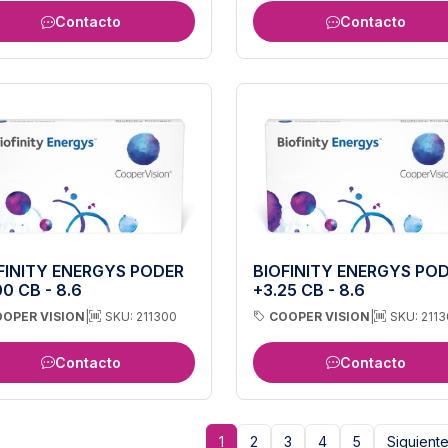
Contacto
Contacto
FINITY ENERGYS PODER
BIOFINITY ENERGYS PO
00 CB - 8.6
+3.25 CB - 8.6
OPER VISION
|
SKU: 211300
COOPER VISION
|
SKU: 2113
Contacto
Contacto
1
2
3
4
5
Siguient