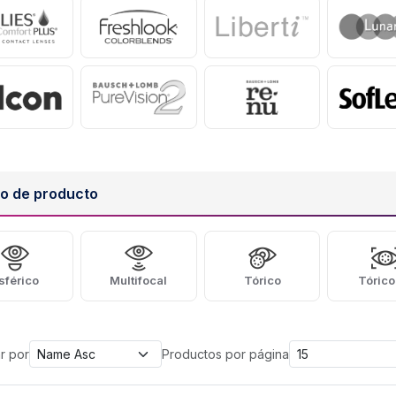
po de producto
sférico
Multifocal
Tórico
Tórico
ntes de Contacto
r por
Productos por página