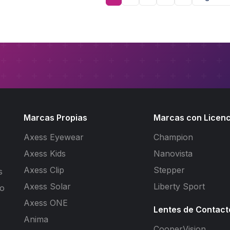
Marcas Propias
Marcas con Licenc
Axess Eyewear
Champion
Axess Kids
Nanovista
Axess Clip
Stepper
s
Axess Solar
Liberty Sport
to
Axess ONE
Lentes de Contact
Anima
CooperVision