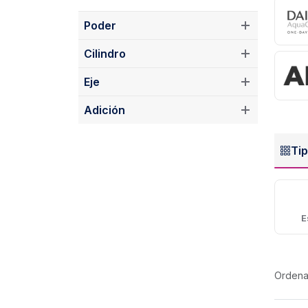
Poder
Cilindro
Eje
Adición
Ti
E
Le
Ordena