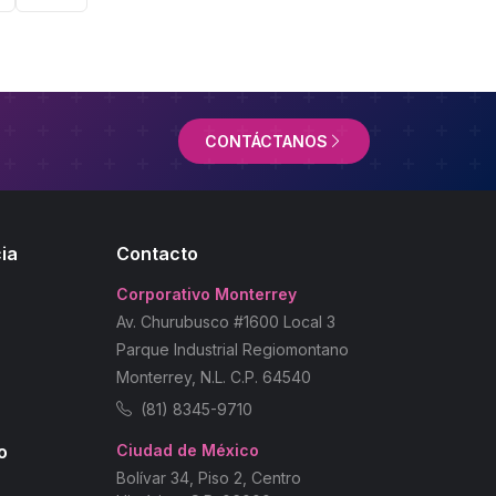
CONTÁCTANOS
ia
Contacto
Corporativo Monterrey
Av. Churubusco #1600 Local 3
Parque Industrial Regiomontano
Monterrey, N.L. C.P. 64540
(81) 8345-9710
o
Ciudad de México
Bolívar 34, Piso 2, Centro