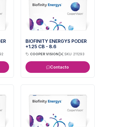
DER
BIOFINITY ENERGYS PODER
+1.25 CB - 8.6
92
COOPER VISION
|
SKU: 211293
Contacto