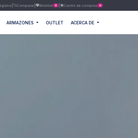
|
|
|
egistro
Comparar
Wishlist
Carrito de compras
0
0
ARMAZONES
OUTLET
ACERCA DE