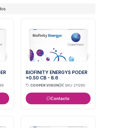
dos
DER
BIOFINITY ENERGYS PODER
+0.50 CB - 8.6
289
COOPER VISION
|
SKU: 211290
Contacto