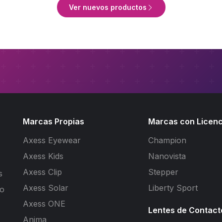
Ver nuevos productos
Marcas Propias
Marcas con Licenc
Axess Eyewear
Champion
Axess Kids
Nanovista
Axess Clip
Stepper
s
Axess Solar
Liberty Sport
to
Axess ONE
Lentes de Contact
Anima