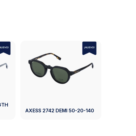
 CRYSTAL GREY
AXESS 2744 BLACK 54-17-
140
Ver Producto
Ver Producto