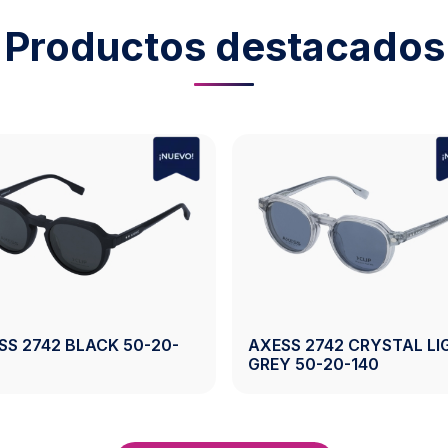
Productos destacados
AXESS 2743 CRYSTAL
AXESS 2743
BROWN 50-19-140
50-19-140
Ver Producto