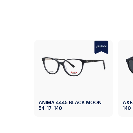
AXESS 2743 BLACK 50-19-
 2742 DEMI 50-20-140
140
Ver Producto
Ver Producto