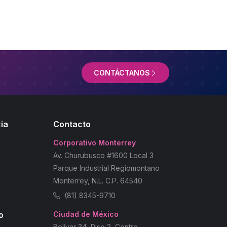
CONTÁCTANOS
ia
Contacto
Corporativo Monterrey
Av. Churubusco #1600 Local 3
Parque Industrial Regiomontano
Monterrey, N.L. C.P. 64540
(81) 8345-9710
o
Ciudad de México
Bolívar 34, Piso 2, Centro