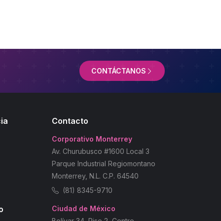
CONTÁCTANOS
ia
Contacto
Corporativo Monterrey
Av. Churubusco #1600 Local 3
Parque Industrial Regiomontano
Monterrey, N.L. C.P. 64540
(81) 8345-9710
o
Ciudad de México
Bolívar 34, Piso 2, Centro