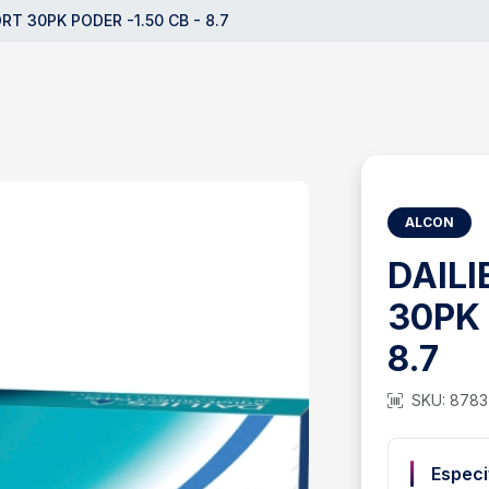
T 30PK PODER -1.50 CB - 8.7
ALCON
DAIL
30PK 
8.7
SKU: 878
Especi