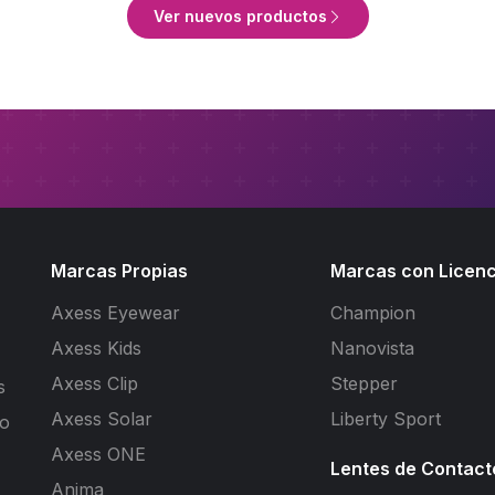
Ver nuevos productos
Marcas Propias
Marcas con Licenc
Axess Eyewear
Champion
Axess Kids
Nanovista
Axess Clip
Stepper
s
Axess Solar
Liberty Sport
to
Axess ONE
Lentes de Contact
Anima