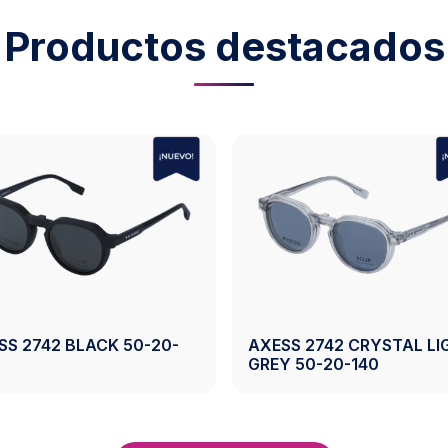
Productos destacados
SS 2743 CRYSTAL
AXESS 2743 CRYSTAL G
WN 50-19-140
50-19-140
Ver Producto
Ver Producto