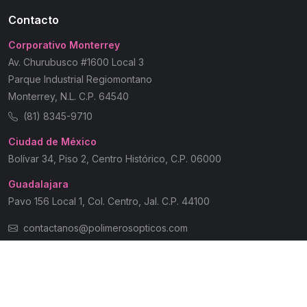
Contacto
Corporativo Monterrey
Av. Churubusco #1600 Local 3
Parque Industrial Regiomontano
Monterrey, N.L. C.P. 64540
(81) 8345-9710
Ciudad de México
Bolívar 34, Piso 2, Centro Histórico, C.P. 06000
Guadalajara
Pavo 156 Local 1, Col. Centro, Jal. C.P. 44100
contactanos@polimerosopticos.com
© 2026 Polímeros Ópticos | Todos los Derechos Reservados
Aviso de Privacidad