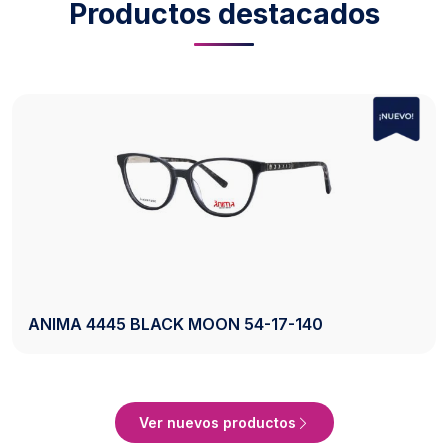
Productos destacados
AXESS 2742 BLACK 50-20-140
ucto
Ver Produ
Ver nuevos productos