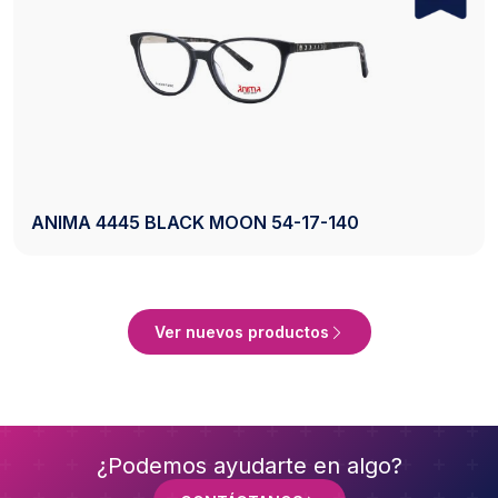
140
AXESS 2742 BLACK 50-20-140
er Producto
Ve
Ver nuevos productos
¿Podemos ayudarte en algo?