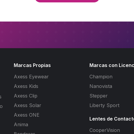
Marcas Propias
Marcas con Licenc
Axess Eyewear
Champion
Axess Kids
Nanovista
Axess Clip
Stepper
s
Axess Solar
Liberty Sport
to
Axess ONE
Lentes de Contact
Anima
CooperVision