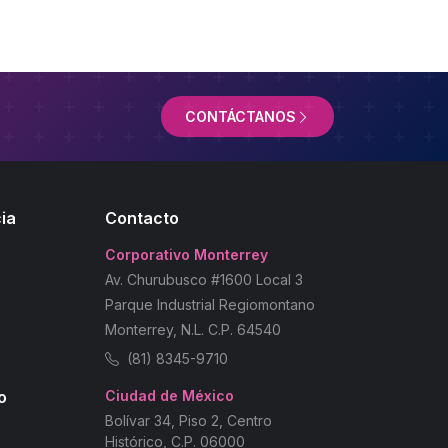
CONTÁCTANOS
ia
Contacto
Corporativo Monterrey
Av. Churubusco #1600 Local 3
Parque Industrial Regiomontano
Monterrey, N.L. C.P. 64540
(81) 8345-9710
o
Ciudad de México
Bolívar 34, Piso 2, Centro
Histórico, C.P. 06000