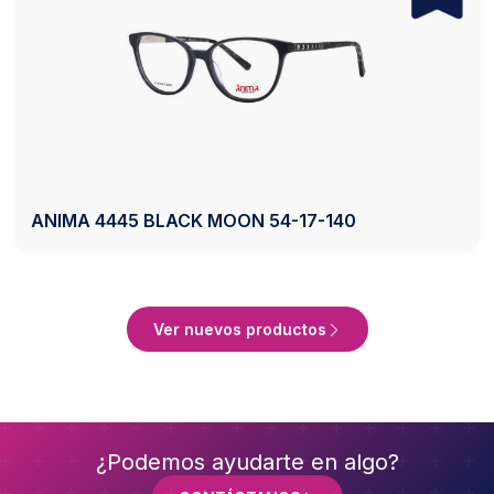
AXESS 2742 BLACK 50-20-140
ucto
Ver Produ
Ver nuevos productos
¿Podemos ayudarte en algo?