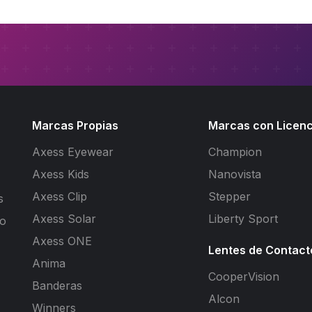
Marcas Propias
Marcas con Licenc
Axess Eyewear
Champion
Axess Kids
Nanovista
Axess Clip
Stepper
s
Axess Solar
Liberty Sport
to
Axess ONE
Lentes de Contact
Anima
CooperVision
Banderas
Alcon
Winners