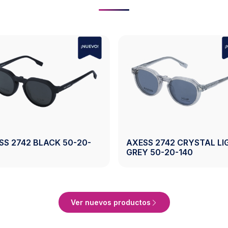
AXESS 2743 CRYSTAL
AXESS 2743 CRYST
BROWN 50-19-140
50-19-140
Ver Producto
Ver Pro
Ver nuevos productos