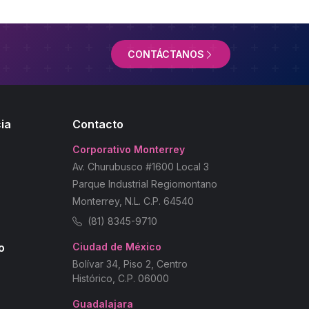
CONTÁCTANOS
ia
Contacto
Corporativo Monterrey
Av. Churubusco #1600 Local 3
Parque Industrial Regiomontano
Monterrey, N.L. C.P. 64540
(81) 8345-9710
o
Ciudad de México
Bolívar 34, Piso 2, Centro
Histórico, C.P. 06000
Guadalajara