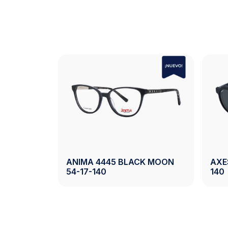
AXESS 2743 BLACK 50-19-
 2742 DEMI 50-20-140
140
Ver Producto
Ver Producto