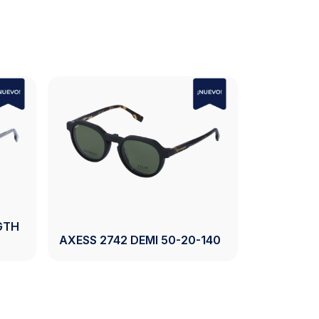
 CRYSTAL GREY
AXESS 2744 BLACK 54-17-
140
Ver Producto
Ver Producto