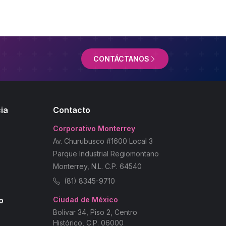
CONTÁCTANOS
ia
Contacto
Corporativo Monterrey
Av. Churubusco #1600 Local 3
Parque Industrial Regiomontano
Monterrey, N.L. C.P. 64540
(81) 8345-9710
o
Ciudad de México
Bolívar 34, Piso 2, Centro
Histórico, C.P. 06000