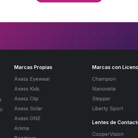
Marcas Propias
Marcas con Licenc
Axess Eyewear
Champion
Axess Kids
Nanovista
Axess Clip
Stepper
s
Axess Solar
Liberty Sport
to
Axess ONE
Lentes de Contact
Anima
CooperVision