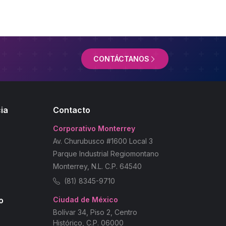
CONTÁCTANOS
ia
Contacto
Corporativo Monterrey
Av. Churubusco #1600 Local 3
Parque Industrial Regiomontano
Monterrey, N.L. C.P. 64540
(81) 8345-9710
o
Ciudad de México
Bolívar 34, Piso 2, Centro
Histórico, C.P. 06000