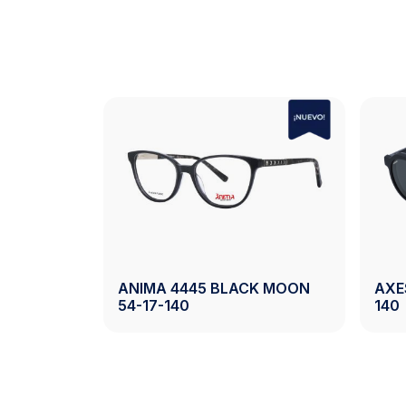
3.0
OLETA M
ANIMA 4445 BLACK MOON
AXE
54-17-140
140
oducto
Ver Producto