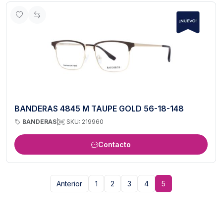
BANDERAS 4845 M TAUPE GOLD 56-18-148
BANDERAS
|
SKU: 219960
Contacto
Anterior
1
2
3
4
5