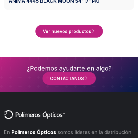
17-140
AXESS 2742 BLACK 50-20-140
Ver Producto
Ver nuevos productos
¿Podemos ayudarte en algo?
CONTÁCTANOS
En
Polímeros Ópticos
somos líderes en la distribución