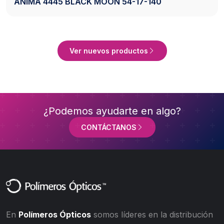
17-140
AXESS 2742 BLACK 50-20-140
Ver Producto
Ver nuevos productos
¿Podemos ayudarte en algo?
CONTÁCTANOS
En
Polímeros Ópticos
somos líderes en la distribución