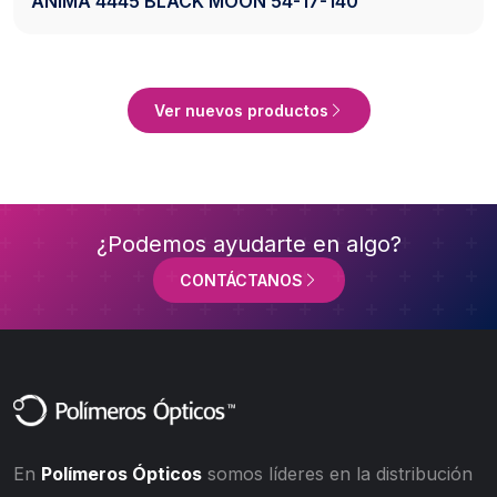
AXESS 2742 BLACK 50-20-140
ucto
Ver Produ
Ver nuevos productos
¿Podemos ayudarte en algo?
CONTÁCTANOS
En
Polímeros Ópticos
somos líderes en la distribución