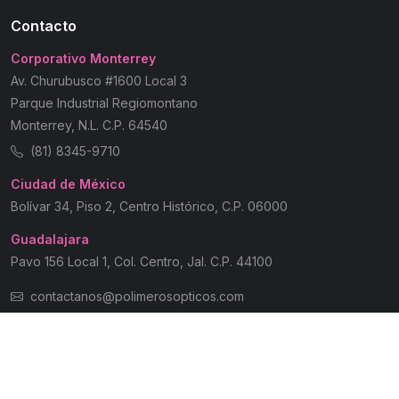
Contacto
Corporativo Monterrey
Av. Churubusco #1600 Local 3
Parque Industrial Regiomontano
Monterrey, N.L. C.P. 64540
(81) 8345-9710
Ciudad de México
Bolívar 34, Piso 2, Centro Histórico, C.P. 06000
Guadalajara
Pavo 156 Local 1, Col. Centro, Jal. C.P. 44100
contactanos@polimerosopticos.com
© 2026 Polímeros Ópticos | Todos los Derechos Reservados
Aviso de Privacidad