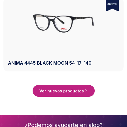
AXESS 2742 BLACK 50-20-140
to
Ver Product
Ver nuevos productos
¿Podemos ayudarte en algo?