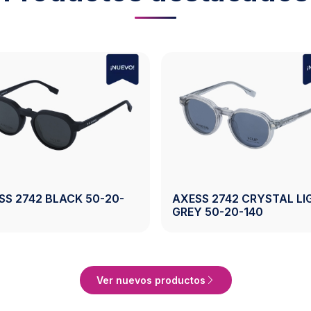
AXESS 2743 CRYSTAL
AXESS 2743 C
BROWN 50-19-140
50-19-140
Ver Producto
Ve
Ver nuevos productos