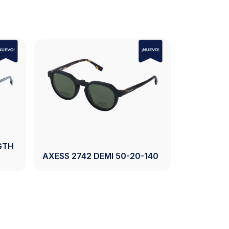
RYSTAL GREY
AXESS 2744 BLACK 54-17-
140
r Producto
Ver Producto