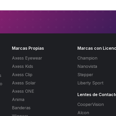
Marcas Propias
Marcas con Licenc
Axess Eyewear
Champion
Axess Kids
Nanovista
Axess Clip
Stepper
s
Axess Solar
Liberty Sport
to
Axess ONE
Lentes de Contact
Anima
CooperVision
Banderas
Alcon
Winners