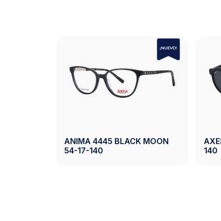
AXESS 2743 BLACK 50-19-
42 DEMI 50-20-140
140
Ver Producto
Ver Producto